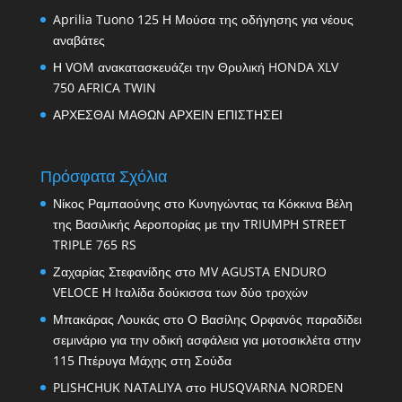
Aprilia Tuono 125 Η Μούσα της οδήγησης για νέους
αναβάτες
Η VOM ανακατασκευάζει την Θρυλική HONDA XLV
750 AFRICA TWIN
ΑΡΧΕΣΘΑΙ ΜΑΘΩΝ ΑΡΧΕΙΝ ΕΠΙΣΤΗΣΕΙ
Πρόσφατα Σχόλια
Νίκος Ραμπαούνης
στο
Κυνηγώντας τα Κόκκινα Βέλη
της Βασιλικής Αεροπορίας με την TRIUMPH STREET
TRIPLE 765 RS
Ζαχαρίας Στεφανίδης
στο
MV AGUSTA ENDURO
VELOCE Η Ιταλίδα δούκισσα των δύο τροχών
Μπακάρας Λουκάς
στο
Ο Βασίλης Ορφανός παραδίδει
σεμινάριο για την οδική ασφάλεια για μοτοσικλέτα στην
115 Πτέρυγα Μάχης στη Σούδα
PLISHCHUK NATALIYA
στο
HUSQVARNA NORDEN