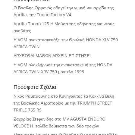
O Βασίλης Ορφανός οδηγεί την γυμνή ναυαρχίδα της
Aprilia, την Tuono Factory V4
Aprilia Tuono 125 Η Μούσα της οδήγησης για νέους
αναβάτες
Η VOM ανακατασκευάζει την Θρυλική HONDA XLV 750
AFRICA TWIN
ΑΡΧΕΣΘΑΙ ΜΑΘΩΝ ΑΡΧΕΙΝ ΕΠΙΣΤΗΣΕΙ
Η VOM ολοκλήρωσε την ανακατασκευή της HONDA
AFRICA TWIN XRV 750 μοντέλο 1993
Πρόσφατα Σχόλια
Νίκος Ραμπαούνης
στο
Κυνηγώντας τα Κόκκινα Βέλη
της Βασιλικής Αεροπορίας με την TRIUMPH STREET
TRIPLE 765 RS
Ζαχαρίας Στεφανίδης
στο
MV AGUSTA ENDURO
VELOCE Η Ιταλίδα δούκισσα των δύο τροχών
Μπακάρας Λουκάς
στο
Ο Βασίλης Ορφανός παραδίδει