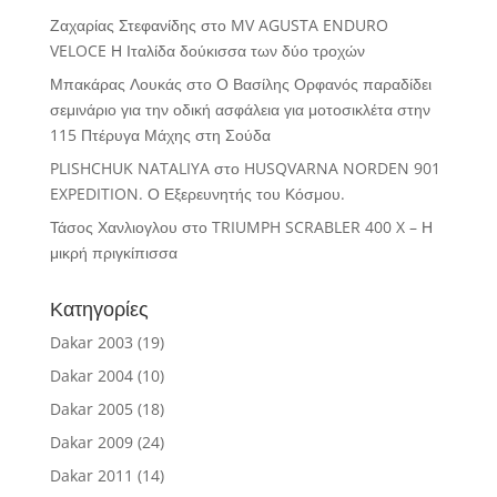
Ζαχαρίας Στεφανίδης
στο
MV AGUSTA ENDURO
VELOCE Η Ιταλίδα δούκισσα των δύο τροχών
Μπακάρας Λουκάς
στο
Ο Βασίλης Ορφανός παραδίδει
σεμινάριο για την οδική ασφάλεια για μοτοσικλέτα στην
115 Πτέρυγα Μάχης στη Σούδα
PLISHCHUK NATALIYA
στο
HUSQVARNA NORDEN 901
EXPEDITION. Ο Εξερευνητής του Κόσμου.
Τάσος Χανλιογλου
στο
TRIUMPH SCRABLER 400 X – Η
μικρή πριγκίπισσα
Κατηγορίες
Dakar 2003
(19)
Dakar 2004
(10)
Dakar 2005
(18)
Dakar 2009
(24)
Dakar 2011
(14)