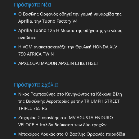
Πρόσφατα Νέα
O Βασίλης Ορφανός οδηγεί την γυμνή ναυαρχίδα της
Aprilia, την Tuono Factory V4
Aprilia Tuono 125 Η Μούσα της οδήγησης για νέους
αναβάτες
Η VOM ανακατασκευάζει την Θρυλική HONDA XLV
750 AFRICA TWIN
ΑΡΧΕΣΘΑΙ ΜΑΘΩΝ ΑΡΧΕΙΝ ΕΠΙΣΤΗΣΕΙ
Πρόσφατα Σχόλια
Νίκος Ραμπαούνης
στο
Κυνηγώντας τα Κόκκινα Βέλη
της Βασιλικής Αεροπορίας με την TRIUMPH STREET
TRIPLE 765 RS
Ζαχαρίας Στεφανίδης
στο
MV AGUSTA ENDURO
VELOCE Η Ιταλίδα δούκισσα των δύο τροχών
Μπακάρας Λουκάς
στο
Ο Βασίλης Ορφανός παραδίδει