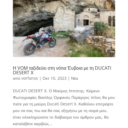
Η VOM ταξιδεύει στη νότια Έυβοια με τη DUCATI
DESERT Χ
από
vorfanos
|
Οκτ 10, 2023
|
Νέα
DUCATI DESERT Χ. Ο Μαύρος Ιππότης. Κείμενο
Φωτογραφίες Βασίλης Ορφανός Περίεργος τίτλος θα μου
πείτε για τη μαύρη Ducati Desert X. Καθόλου επιτρέψτε
μου να σας πω και θα σας εξηγήσω με τη σειρά μου,
όταν ολοκληρώσετε το διάβασμα του άρθρου μας, θα
καταλάβετε ακριβώς...