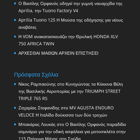
O Βασίλης Ορφανός οδηγεί την γυμνή ναυαρχίδα της
Aprilia, την Tuono Factory V4
Aprilia Tuono 125 Η Μούσα της οδήγησης για νέους
αναβάτες
Η VOM ανακατασκευάζει την Θρυλική HONDA XLV
750 AFRICA TWIN
ΑΡΧΕΣΘΑΙ ΜΑΘΩΝ ΑΡΧΕΙΝ ΕΠΙΣΤΗΣΕΙ
Πρόσφατα Σχόλια
Νίκος Ραμπαούνης
στο
Κυνηγώντας τα Κόκκινα Βέλη
της Βασιλικής Αεροπορίας με την TRIUMPH STREET
TRIPLE 765 RS
Ζαχαρίας Στεφανίδης
στο
MV AGUSTA ENDURO
VELOCE Η Ιταλίδα δούκισσα των δύο τροχών
Μπακάρας Λουκάς
στο
Ο Βασίλης Ορφανός παραδίδει
σεμινάριο για την οδική ασφάλεια για μοτοσικλέτα στην
115 Πτέρυγα Μάχης στη Σούδα