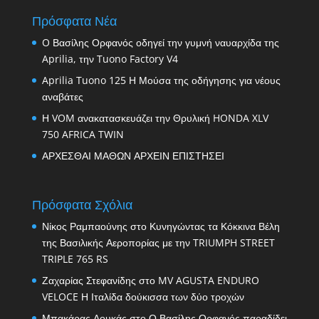
Πρόσφατα Νέα
O Βασίλης Ορφανός οδηγεί την γυμνή ναυαρχίδα της
Aprilia, την Tuono Factory V4
Aprilia Tuono 125 Η Μούσα της οδήγησης για νέους
αναβάτες
Η VOM ανακατασκευάζει την Θρυλική HONDA XLV
750 AFRICA TWIN
ΑΡΧΕΣΘΑΙ ΜΑΘΩΝ ΑΡΧΕΙΝ ΕΠΙΣΤΗΣΕΙ
Πρόσφατα Σχόλια
Νίκος Ραμπαούνης
στο
Κυνηγώντας τα Κόκκινα Βέλη
της Βασιλικής Αεροπορίας με την TRIUMPH STREET
TRIPLE 765 RS
Ζαχαρίας Στεφανίδης
στο
MV AGUSTA ENDURO
VELOCE Η Ιταλίδα δούκισσα των δύο τροχών
Μπακάρας Λουκάς
στο
Ο Βασίλης Ορφανός παραδίδει