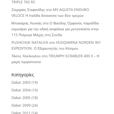
TRIPLE 765 RS
Ζαχαρίας Στεφανίδης
στο
MV AGUSTA ENDURO
VELOCE Η Ιταλίδα δούκισσα των δύο τροχών
Μπακάρας Λουκάς
στο
Ο Βασίλης Ορφανός παραδίδει
σεμινάριο για την οδική ασφάλεια για μοτοσικλέτα στην
115 Πτέρυγα Μάχης στη Σούδα
PLISHCHUK NATALIYA
στο
HUSQVARNA NORDEN 901
EXPEDITION. Ο Εξερευνητής του Κόσμου.
Τάσος Χανλιογλου
στο
TRIUMPH SCRABLER 400 X – Η
μικρή πριγκίπισσα
Κατηγορίες
Dakar 2003
(19)
Dakar 2004
(10)
Dakar 2005
(18)
Dakar 2009
(24)
Dakar 2011
(14)