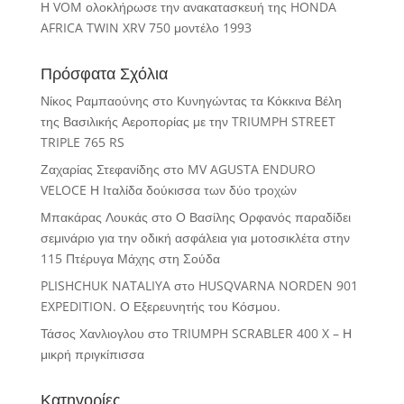
Η VOM ολοκλήρωσε την ανακατασκευή της HONDA
AFRICA TWIN XRV 750 μοντέλο 1993
Πρόσφατα Σχόλια
Νίκος Ραμπαούνης
στο
Κυνηγώντας τα Κόκκινα Βέλη
της Βασιλικής Αεροπορίας με την TRIUMPH STREET
TRIPLE 765 RS
Ζαχαρίας Στεφανίδης
στο
MV AGUSTA ENDURO
VELOCE Η Ιταλίδα δούκισσα των δύο τροχών
Μπακάρας Λουκάς
στο
Ο Βασίλης Ορφανός παραδίδει
σεμινάριο για την οδική ασφάλεια για μοτοσικλέτα στην
115 Πτέρυγα Μάχης στη Σούδα
PLISHCHUK NATALIYA
στο
HUSQVARNA NORDEN 901
EXPEDITION. Ο Εξερευνητής του Κόσμου.
Τάσος Χανλιογλου
στο
TRIUMPH SCRABLER 400 X – Η
μικρή πριγκίπισσα
Κατηγορίες