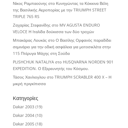
Νίκος Ραμπαούνης
στο
Κυνηγώντας τα Κόκκινα Βέλη
της Βασιλικής Αεροπορίας με την TRIUMPH STREET
TRIPLE 765 RS
Ζαχαρίας Στεφανίδης
στο
MV AGUSTA ENDURO
VELOCE Η Ιταλίδα δούκισσα των δύο τροχών
Μπακάρας Λουκάς
στο
Ο Βασίλης Ορφανός παραδίδει
σεμινάριο για την οδική ασφάλεια για μοτοσικλέτα στην
115 Πτέρυγα Μάχης στη Σούδα
PLISHCHUK NATALIYA
στο
HUSQVARNA NORDEN 901
EXPEDITION. Ο Εξερευνητής του Κόσμου.
Τάσος Χανλιογλου
στο
TRIUMPH SCRABLER 400 X – Η
μικρή πριγκίπισσα
Κατηγορίες
Dakar 2003
(19)
Dakar 2004
(10)
Dakar 2005
(18)