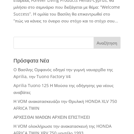
εταιρείας Forever Living Products Hellas-Cyprus, θα
μιλήσει στο σεμινάριο που διεξάγεται με θέμα: “Welcome
Success”. Η ομιλία του Βασίλη θα επικεντρωθεί στο
“πώς να κάνεις το όνειρο σου στόχο και το στόχο σου...
Πρόσφατα Νέα
O Βασίλης Ορφανός οδηγεί την γυμνή ναυαρχίδα της
Aprilia, την Tuono Factory V4
Aprilia Tuono 125 Η Μούσα της οδήγησης για νέους
αναβάτες
Η VOM ανακατασκευάζει την Θρυλική HONDA XLV 750
AFRICA TWIN
ΑΡΧΕΣΘΑΙ ΜΑΘΩΝ ΑΡΧΕΙΝ ΕΠΙΣΤΗΣΕΙ
Η VOM ολοκλήρωσε την ανακατασκευή της HONDA
AFRICA TWIN XRV 750 μοντέλο 1993