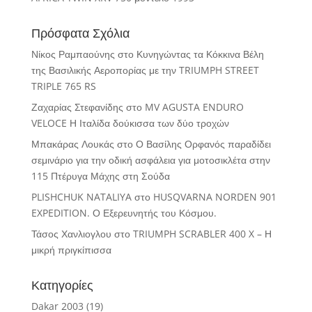
Πρόσφατα Σχόλια
Νίκος Ραμπαούνης
στο
Κυνηγώντας τα Κόκκινα Βέλη
της Βασιλικής Αεροπορίας με την TRIUMPH STREET
TRIPLE 765 RS
Ζαχαρίας Στεφανίδης
στο
MV AGUSTA ENDURO
VELOCE Η Ιταλίδα δούκισσα των δύο τροχών
Μπακάρας Λουκάς
στο
Ο Βασίλης Ορφανός παραδίδει
σεμινάριο για την οδική ασφάλεια για μοτοσικλέτα στην
115 Πτέρυγα Μάχης στη Σούδα
PLISHCHUK NATALIYA
στο
HUSQVARNA NORDEN 901
EXPEDITION. Ο Εξερευνητής του Κόσμου.
Τάσος Χανλιογλου
στο
TRIUMPH SCRABLER 400 X – Η
μικρή πριγκίπισσα
Κατηγορίες
Dakar 2003
(19)