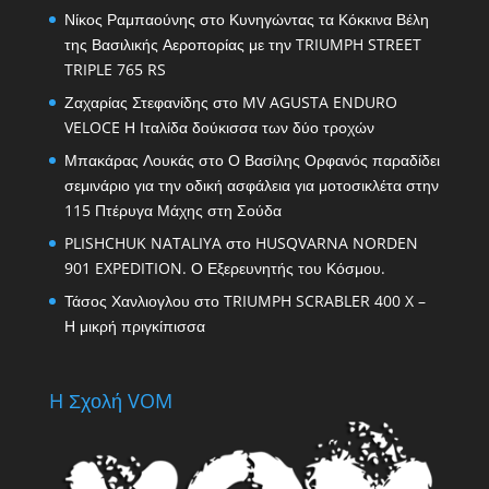
Νίκος Ραμπαούνης
στο
Κυνηγώντας τα Κόκκινα Βέλη
της Βασιλικής Αεροπορίας με την TRIUMPH STREET
TRIPLE 765 RS
Ζαχαρίας Στεφανίδης
στο
MV AGUSTA ENDURO
VELOCE Η Ιταλίδα δούκισσα των δύο τροχών
Μπακάρας Λουκάς
στο
Ο Βασίλης Ορφανός παραδίδει
σεμινάριο για την οδική ασφάλεια για μοτοσικλέτα στην
115 Πτέρυγα Μάχης στη Σούδα
PLISHCHUK NATALIYA
στο
HUSQVARNA NORDEN
901 EXPEDITION. Ο Εξερευνητής του Κόσμου.
Τάσος Χανλιογλου
στο
TRIUMPH SCRABLER 400 X –
Η μικρή πριγκίπισσα
H Σχολή VOM