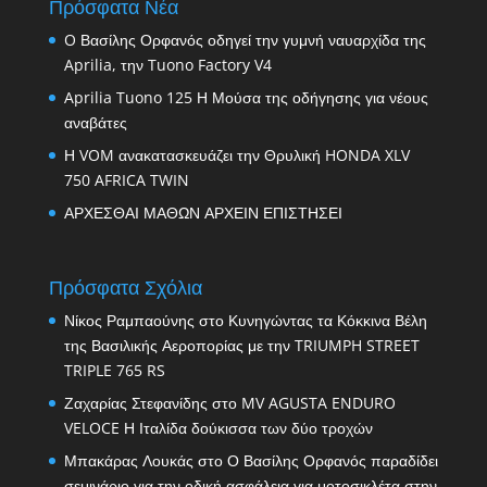
Πρόσφατα Νέα
O Βασίλης Ορφανός οδηγεί την γυμνή ναυαρχίδα της
Aprilia, την Tuono Factory V4
Aprilia Tuono 125 Η Μούσα της οδήγησης για νέους
αναβάτες
Η VOM ανακατασκευάζει την Θρυλική HONDA XLV
750 AFRICA TWIN
ΑΡΧΕΣΘΑΙ ΜΑΘΩΝ ΑΡΧΕΙΝ ΕΠΙΣΤΗΣΕΙ
Πρόσφατα Σχόλια
Νίκος Ραμπαούνης
στο
Κυνηγώντας τα Κόκκινα Βέλη
της Βασιλικής Αεροπορίας με την TRIUMPH STREET
TRIPLE 765 RS
Ζαχαρίας Στεφανίδης
στο
MV AGUSTA ENDURO
VELOCE Η Ιταλίδα δούκισσα των δύο τροχών
Μπακάρας Λουκάς
στο
Ο Βασίλης Ορφανός παραδίδει
σεμινάριο για την οδική ασφάλεια για μοτοσικλέτα στην