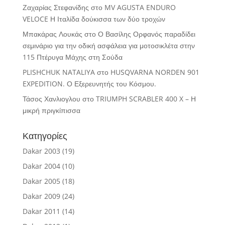
Ζαχαρίας Στεφανίδης
στο
MV AGUSTA ENDURO
VELOCE Η Ιταλίδα δούκισσα των δύο τροχών
Μπακάρας Λουκάς
στο
Ο Βασίλης Ορφανός παραδίδει
σεμινάριο για την οδική ασφάλεια για μοτοσικλέτα στην
115 Πτέρυγα Μάχης στη Σούδα
PLISHCHUK NATALIYA
στο
HUSQVARNA NORDEN 901
EXPEDITION. Ο Εξερευνητής του Κόσμου.
Τάσος Χανλιογλου
στο
TRIUMPH SCRABLER 400 X – Η
μικρή πριγκίπισσα
Κατηγορίες
Dakar 2003
(19)
Dakar 2004
(10)
Dakar 2005
(18)
Dakar 2009
(24)
Dakar 2011
(14)