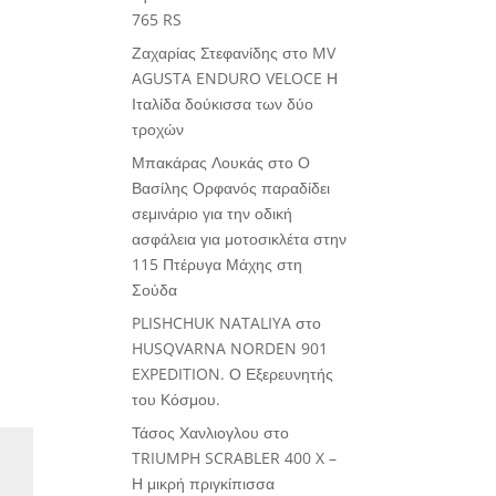
765 RS
Ζαχαρίας Στεφανίδης
στο
MV
AGUSTA ENDURO VELOCE Η
Ιταλίδα δούκισσα των δύο
τροχών
Μπακάρας Λουκάς
στο
Ο
Βασίλης Ορφανός παραδίδει
σεμινάριο για την οδική
ασφάλεια για μοτοσικλέτα στην
115 Πτέρυγα Μάχης στη
Σούδα
PLISHCHUK NATALIYA
στο
HUSQVARNA NORDEN 901
EXPEDITION. Ο Εξερευνητής
του Κόσμου.
Τάσος Χανλιογλου
στο
TRIUMPH SCRABLER 400 X –
Η μικρή πριγκίπισσα