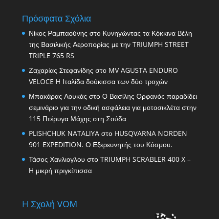
Πρόσφατα Σχόλια
Νίκος Ραμπαούνης
στο
Κυνηγώντας τα Κόκκινα Βέλη
της Βασιλικής Αεροπορίας με την TRIUMPH STREET
TRIPLE 765 RS
Ζαχαρίας Στεφανίδης
στο
MV AGUSTA ENDURO
VELOCE Η Ιταλίδα δούκισσα των δύο τροχών
Μπακάρας Λουκάς
στο
Ο Βασίλης Ορφανός παραδίδει
σεμινάριο για την οδική ασφάλεια για μοτοσικλέτα στην
115 Πτέρυγα Μάχης στη Σούδα
PLISHCHUK NATALIYA
στο
HUSQVARNA NORDEN
901 EXPEDITION. Ο Εξερευνητής του Κόσμου.
Τάσος Χανλιογλου
στο
TRIUMPH SCRABLER 400 X –
Η μικρή πριγκίπισσα
H Σχολή VOM