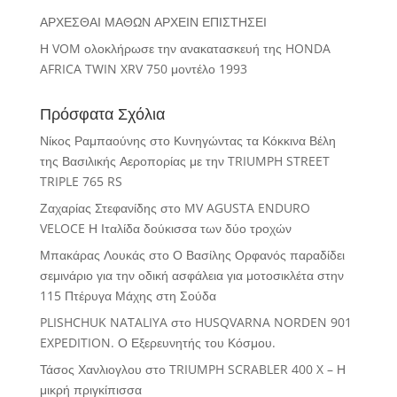
ΑΡΧΕΣΘΑΙ ΜΑΘΩΝ ΑΡΧΕΙΝ ΕΠΙΣΤΗΣΕΙ
Η VOM ολοκλήρωσε την ανακατασκευή της HONDA
AFRICA TWIN XRV 750 μοντέλο 1993
Πρόσφατα Σχόλια
Νίκος Ραμπαούνης
στο
Κυνηγώντας τα Κόκκινα Βέλη
της Βασιλικής Αεροπορίας με την TRIUMPH STREET
TRIPLE 765 RS
Ζαχαρίας Στεφανίδης
στο
MV AGUSTA ENDURO
VELOCE Η Ιταλίδα δούκισσα των δύο τροχών
Μπακάρας Λουκάς
στο
Ο Βασίλης Ορφανός παραδίδει
σεμινάριο για την οδική ασφάλεια για μοτοσικλέτα στην
115 Πτέρυγα Μάχης στη Σούδα
PLISHCHUK NATALIYA
στο
HUSQVARNA NORDEN 901
EXPEDITION. Ο Εξερευνητής του Κόσμου.
Τάσος Χανλιογλου
στο
TRIUMPH SCRABLER 400 X – Η
μικρή πριγκίπισσα