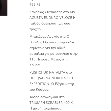
765 RS
Ζαχαρίας Στεφανίδης
στο
MV
AGUSTA ENDURO VELOCE Η
Ιταλίδα δούκισσα των δύο
τροχών
Μπακάρας Λουκάς
στο
Ο
Βασίλης Ορφανός παραδίδει
σεμινάριο για την οδική
ασφάλεια για μοτοσικλέτα στην
115 Πτέρυγα Μάχης στη
Σούδα
PLISHCHUK NATALIYA
στο
HUSQVARNA NORDEN 901
EXPEDITION. Ο Εξερευνητής
του Κόσμου.
Τάσος Χανλιογλου
στο
TRIUMPH SCRABLER 400 X –
Η μικρή πριγκίπισσα