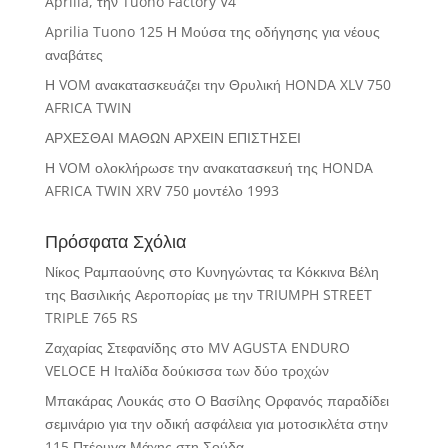
Aprilia, την Tuono Factory V4
Aprilia Tuono 125 Η Μούσα της οδήγησης για νέους
αναβάτες
Η VOM ανακατασκευάζει την Θρυλική HONDA XLV 750
AFRICA TWIN
ΑΡΧΕΣΘΑΙ ΜΑΘΩΝ ΑΡΧΕΙΝ ΕΠΙΣΤΗΣΕΙ
Η VOM ολοκλήρωσε την ανακατασκευή της HONDA
AFRICA TWIN XRV 750 μοντέλο 1993
Πρόσφατα Σχόλια
Νίκος Ραμπαούνης
στο
Κυνηγώντας τα Κόκκινα Βέλη
της Βασιλικής Αεροπορίας με την TRIUMPH STREET
TRIPLE 765 RS
Ζαχαρίας Στεφανίδης
στο
MV AGUSTA ENDURO
VELOCE Η Ιταλίδα δούκισσα των δύο τροχών
Μπακάρας Λουκάς
στο
Ο Βασίλης Ορφανός παραδίδει
σεμινάριο για την οδική ασφάλεια για μοτοσικλέτα στην
115 Πτέρυγα Μάχης στη Σούδα