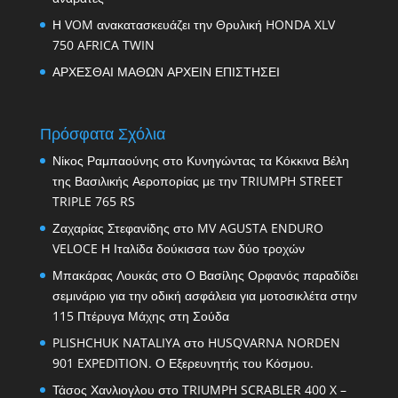
Η VOM ανακατασκευάζει την Θρυλική HONDA XLV
750 AFRICA TWIN
ΑΡΧΕΣΘΑΙ ΜΑΘΩΝ ΑΡΧΕΙΝ ΕΠΙΣΤΗΣΕΙ
Πρόσφατα Σχόλια
Νίκος Ραμπαούνης
στο
Κυνηγώντας τα Κόκκινα Βέλη
της Βασιλικής Αεροπορίας με την TRIUMPH STREET
TRIPLE 765 RS
Ζαχαρίας Στεφανίδης
στο
MV AGUSTA ENDURO
VELOCE Η Ιταλίδα δούκισσα των δύο τροχών
Μπακάρας Λουκάς
στο
Ο Βασίλης Ορφανός παραδίδει
σεμινάριο για την οδική ασφάλεια για μοτοσικλέτα στην
115 Πτέρυγα Μάχης στη Σούδα
PLISHCHUK NATALIYA
στο
HUSQVARNA NORDEN
901 EXPEDITION. Ο Εξερευνητής του Κόσμου.
Τάσος Χανλιογλου
στο
TRIUMPH SCRABLER 400 X –