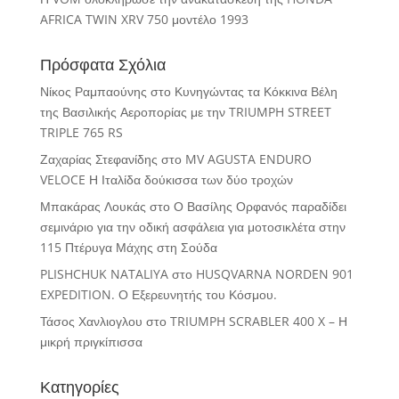
AFRICA TWIN XRV 750 μοντέλο 1993
Πρόσφατα Σχόλια
Νίκος Ραμπαούνης
στο
Κυνηγώντας τα Κόκκινα Βέλη
της Βασιλικής Αεροπορίας με την TRIUMPH STREET
TRIPLE 765 RS
Ζαχαρίας Στεφανίδης
στο
MV AGUSTA ENDURO
VELOCE Η Ιταλίδα δούκισσα των δύο τροχών
Μπακάρας Λουκάς
στο
Ο Βασίλης Ορφανός παραδίδει
σεμινάριο για την οδική ασφάλεια για μοτοσικλέτα στην
115 Πτέρυγα Μάχης στη Σούδα
PLISHCHUK NATALIYA
στο
HUSQVARNA NORDEN 901
EXPEDITION. Ο Εξερευνητής του Κόσμου.
Τάσος Χανλιογλου
στο
TRIUMPH SCRABLER 400 X – Η
μικρή πριγκίπισσα
Κατηγορίες