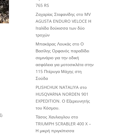
765 RS
Ζαχαρίας Στεφανίδης
στο
MV
AGUSTA ENDURO VELOCE Η
Ιταλίδα δούκισσα των δύο
τροχών
Μπακάρας Λουκάς
στο
Ο
Βασίλης Ορφανός παραδίδει
σεμινάριο για την οδική
ασφάλεια για μοτοσικλέτα στην
115 Πτέρυγα Μάχης στη
Σούδα
PLISHCHUK NATALIYA
στο
HUSQVARNA NORDEN 901
EXPEDITION. Ο Εξερευνητής
του Κόσμου.
ζι
Τάσος Χανλιογλου
στο
TRIUMPH SCRABLER 400 X –
Η μικρή πριγκίπισσα