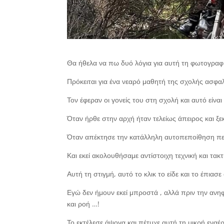
Θα ήθελα να πω δυό λόγια για αυτή τη φωτογραφία
Πρόκειται για ένα νεαρό μαθητή της σχολής ασφ
Τον έφεραν οι γονείς του στη σχολή και αυτό είναι
Όταν ήρθε στην αρχή ήταν τελείως άπειρος και ξ
Όταν απέκτησε την κατάλληλη αυτοπεποίθηση π
Και εκεί ακολουθήσαμε αντίστοιχη τεχνική και τακτ
Αυτή τη στιγμή, αυτό το κλικ το είδε και το έπιασ
Εγώ δεν ήμουν εκεί μπροστά , αλλά πριν την ανη
και ροή …!
Το εκτέλεσε άψογα και πέτυχε αυτή τη μικρή εναέ