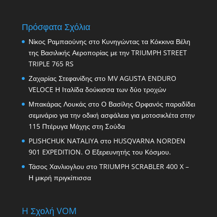
Πρόσφατα Σχόλια
Νίκος Ραμπαούνης
στο
Κυνηγώντας τα Κόκκινα Βέλη
της Βασιλικής Αεροπορίας με την TRIUMPH STREET
TRIPLE 765 RS
Ζαχαρίας Στεφανίδης
στο
MV AGUSTA ENDURO
VELOCE Η Ιταλίδα δούκισσα των δύο τροχών
Μπακάρας Λουκάς
στο
Ο Βασίλης Ορφανός παραδίδει
σεμινάριο για την οδική ασφάλεια για μοτοσικλέτα στην
115 Πτέρυγα Μάχης στη Σούδα
PLISHCHUK NATALIYA
στο
HUSQVARNA NORDEN
901 EXPEDITION. Ο Εξερευνητής του Κόσμου.
Τάσος Χανλιογλου
στο
TRIUMPH SCRABLER 400 X –
Η μικρή πριγκίπισσα
H Σχολή VOM