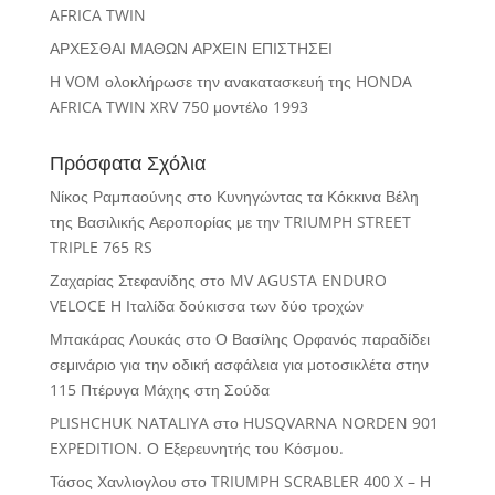
AFRICA TWIN
ΑΡΧΕΣΘΑΙ ΜΑΘΩΝ ΑΡΧΕΙΝ ΕΠΙΣΤΗΣΕΙ
Η VOM ολοκλήρωσε την ανακατασκευή της HONDA
AFRICA TWIN XRV 750 μοντέλο 1993
Πρόσφατα Σχόλια
Νίκος Ραμπαούνης
στο
Κυνηγώντας τα Κόκκινα Βέλη
της Βασιλικής Αεροπορίας με την TRIUMPH STREET
TRIPLE 765 RS
Ζαχαρίας Στεφανίδης
στο
MV AGUSTA ENDURO
VELOCE Η Ιταλίδα δούκισσα των δύο τροχών
Μπακάρας Λουκάς
στο
Ο Βασίλης Ορφανός παραδίδει
σεμινάριο για την οδική ασφάλεια για μοτοσικλέτα στην
115 Πτέρυγα Μάχης στη Σούδα
PLISHCHUK NATALIYA
στο
HUSQVARNA NORDEN 901
EXPEDITION. Ο Εξερευνητής του Κόσμου.
Τάσος Χανλιογλου
στο
TRIUMPH SCRABLER 400 X – Η