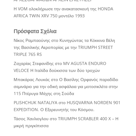
Η VOM ολοκλήρωσε την ανακατασκευή της HONDA
AFRICA TWIN XRV 750 μοντέλο 1993
Πρόσφατα Σχόλια
Νίκος Ραμπαούνης
στο
Κυνηγώντας τα Κόκκινα Βέλη
της Βασιλικής Αεροπορίας με την TRIUMPH STREET
TRIPLE 765 RS
Ζαχαρίας Στεφανίδης
στο
MV AGUSTA ENDURO
VELOCE Η Ιταλίδα δούκισσα των δύο τροχών
Μπακάρας Λουκάς
στο
Ο Βασίλης Ορφανός παραδίδει
σεμινάριο για την οδική ασφάλεια για μοτοσικλέτα στην
115 Πτέρυγα Μάχης στη Σούδα
PLISHCHUK NATALIYA
στο
HUSQVARNA NORDEN 901
EXPEDITION. Ο Εξερευνητής του Κόσμου.
Τάσος Χανλιογλου
στο
TRIUMPH SCRABLER 400 X – Η
μικρή πριγκίπισσα