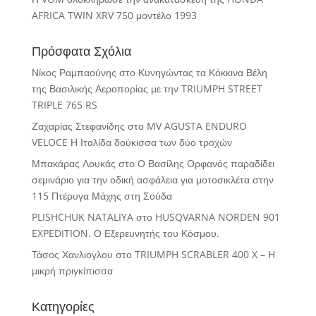
AFRICA TWIN XRV 750 μοντέλο 1993
Πρόσφατα Σχόλια
Νίκος Ραμπαούνης
στο
Κυνηγώντας τα Κόκκινα Βέλη
της Βασιλικής Αεροπορίας με την TRIUMPH STREET
TRIPLE 765 RS
Ζαχαρίας Στεφανίδης
στο
MV AGUSTA ENDURO
VELOCE Η Ιταλίδα δούκισσα των δύο τροχών
Μπακάρας Λουκάς
στο
Ο Βασίλης Ορφανός παραδίδει
σεμινάριο για την οδική ασφάλεια για μοτοσικλέτα στην
115 Πτέρυγα Μάχης στη Σούδα
PLISHCHUK NATALIYA
στο
HUSQVARNA NORDEN 901
EXPEDITION. Ο Εξερευνητής του Κόσμου.
Τάσος Χανλιογλου
στο
TRIUMPH SCRABLER 400 X – Η
μικρή πριγκίπισσα
Κατηγορίες