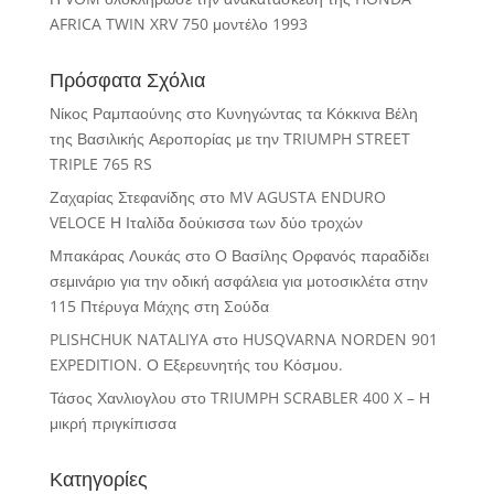
AFRICA TWIN XRV 750 μοντέλο 1993
Πρόσφατα Σχόλια
Νίκος Ραμπαούνης
στο
Κυνηγώντας τα Κόκκινα Βέλη
της Βασιλικής Αεροπορίας με την TRIUMPH STREET
TRIPLE 765 RS
Ζαχαρίας Στεφανίδης
στο
MV AGUSTA ENDURO
VELOCE Η Ιταλίδα δούκισσα των δύο τροχών
Μπακάρας Λουκάς
στο
Ο Βασίλης Ορφανός παραδίδει
σεμινάριο για την οδική ασφάλεια για μοτοσικλέτα στην
115 Πτέρυγα Μάχης στη Σούδα
PLISHCHUK NATALIYA
στο
HUSQVARNA NORDEN 901
EXPEDITION. Ο Εξερευνητής του Κόσμου.
Τάσος Χανλιογλου
στο
TRIUMPH SCRABLER 400 X – Η
μικρή πριγκίπισσα
Κατηγορίες