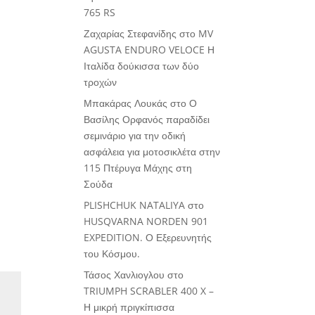
765 RS
Ζαχαρίας Στεφανίδης
στο
MV
AGUSTA ENDURO VELOCE Η
Ιταλίδα δούκισσα των δύο
τροχών
Μπακάρας Λουκάς
στο
Ο
Βασίλης Ορφανός παραδίδει
σεμινάριο για την οδική
ασφάλεια για μοτοσικλέτα στην
115 Πτέρυγα Μάχης στη
Σούδα
PLISHCHUK NATALIYA
στο
HUSQVARNA NORDEN 901
EXPEDITION. Ο Εξερευνητής
του Κόσμου.
Τάσος Χανλιογλου
στο
TRIUMPH SCRABLER 400 X –
Η μικρή πριγκίπισσα