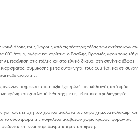
 κοινό όλους τους Ίκαρους από τις τέσσερις τάξεις των αντίστοιχων ετ
 τα 600 άτομα, αγόρια και κορίτσια, ο Βασίλης Ορφανός αφού τους εξήγ
ν μετακίνηση στις πόλεις και στο εθνικό δίκτυο, στη συνέχεια έδωσε
ναρίσματος, συμβίωσης με τα αυτοκίνητα, τους courier, και ότι συναν
ίται κάθε αναβάτης.
τες αγώνων, σημείωσε πόση αξία έχει η ζωή του κάθε ενός από εμάς
ονα κράνη και εξοπλισμό ένδυσης με τις τελευταίες προδιαγραφές
ς για
κάθε εποχή του χρόνου ανάλογα τον καιρό χειμώνα καλοκαίρι και
από το οδόστρωμα της ασφάλτου αναβατών χωρίς κράνος, φορώντας
 τονίζοντας ότι είναι παραδείγματα προς αποφυγή.