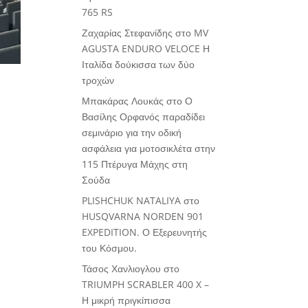
765 RS
Ζαχαρίας Στεφανίδης
στο
MV
AGUSTA ENDURO VELOCE Η
Ιταλίδα δούκισσα των δύο
τροχών
Μπακάρας Λουκάς
στο
Ο
Βασίλης Ορφανός παραδίδει
σεμινάριο για την οδική
ασφάλεια για μοτοσικλέτα στην
115 Πτέρυγα Μάχης στη
Σούδα
PLISHCHUK NATALIYA
στο
HUSQVARNA NORDEN 901
EXPEDITION. Ο Εξερευνητής
του Κόσμου.
Τάσος Χανλιογλου
στο
TRIUMPH SCRABLER 400 X –
Η μικρή πριγκίπισσα