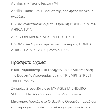
Aprilia, την Tuono Factory V4
Aprilia Tuono 125 Η Μούσα της οδήγησης για νέους
αναβάτες
Η VOM ανακατασκευάζει την Θρυλική HONDA XLV 750
AFRICA TWIN
ΑΡΧΕΣΘΑΙ ΜΑΘΩΝ ΑΡΧΕΙΝ ΕΠΙΣΤΗΣΕΙ
Η VOM ολοκλήρωσε την ανακατασκευή της HONDA
AFRICA TWIN XRV 750 μοντέλο 1993
Πρόσφατα Σχόλια
Νίκος Ραμπαούνης
στο
Κυνηγώντας τα Κόκκινα Βέλη
της Βασιλικής Αεροπορίας με την TRIUMPH STREET
TRIPLE 765 RS
Ζαχαρίας Στεφανίδης
στο
MV AGUSTA ENDURO
VELOCE Η Ιταλίδα δούκισσα των δύο τροχών
Μπακάρας Λουκάς
στο
Ο Βασίλης Ορφανός παραδίδει
σεμινάριο για την οδική ασφάλεια για μοτοσικλέτα στην