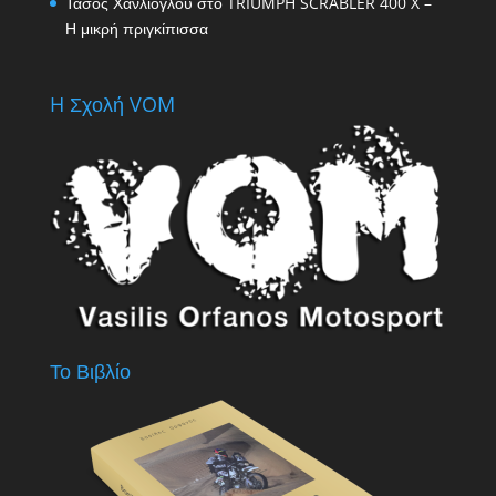
Τάσος Χανλιογλου
στο
TRIUMPH SCRABLER 400 X –
Η μικρή πριγκίπισσα
H Σχολή VOM
Το Βιβλίο