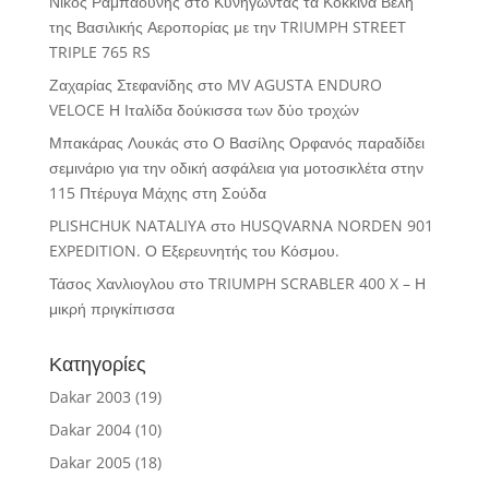
Νίκος Ραμπαούνης
στο
Κυνηγώντας τα Κόκκινα Βέλη
της Βασιλικής Αεροπορίας με την TRIUMPH STREET
TRIPLE 765 RS
Ζαχαρίας Στεφανίδης
στο
MV AGUSTA ENDURO
VELOCE Η Ιταλίδα δούκισσα των δύο τροχών
Μπακάρας Λουκάς
στο
Ο Βασίλης Ορφανός παραδίδει
σεμινάριο για την οδική ασφάλεια για μοτοσικλέτα στην
115 Πτέρυγα Μάχης στη Σούδα
PLISHCHUK NATALIYA
στο
HUSQVARNA NORDEN 901
EXPEDITION. Ο Εξερευνητής του Κόσμου.
Τάσος Χανλιογλου
στο
TRIUMPH SCRABLER 400 X – Η
μικρή πριγκίπισσα
Κατηγορίες
Dakar 2003
(19)
Dakar 2004
(10)
Dakar 2005
(18)