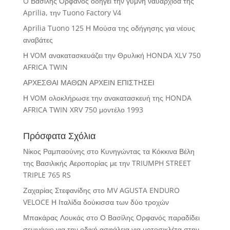
O Βασίλης Ορφανός οδηγεί την γυμνή ναυαρχίδα της
Aprilia, την Tuono Factory V4
Aprilia Tuono 125 Η Μούσα της οδήγησης για νέους
αναβάτες
Η VOM ανακατασκευάζει την Θρυλική HONDA XLV 750
AFRICA TWIN
ΑΡΧΕΣΘΑΙ ΜΑΘΩΝ ΑΡΧΕΙΝ ΕΠΙΣΤΗΣΕΙ
Η VOM ολοκλήρωσε την ανακατασκευή της HONDA
AFRICA TWIN XRV 750 μοντέλο 1993
Πρόσφατα Σχόλια
Νίκος Ραμπαούνης
στο
Κυνηγώντας τα Κόκκινα Βέλη
της Βασιλικής Αεροπορίας με την TRIUMPH STREET
TRIPLE 765 RS
Ζαχαρίας Στεφανίδης
στο
MV AGUSTA ENDURO
VELOCE Η Ιταλίδα δούκισσα των δύο τροχών
Μπακάρας Λουκάς
στο
Ο Βασίλης Ορφανός παραδίδει
σεμινάριο για την οδική ασφάλεια για μοτοσικλέτα στην