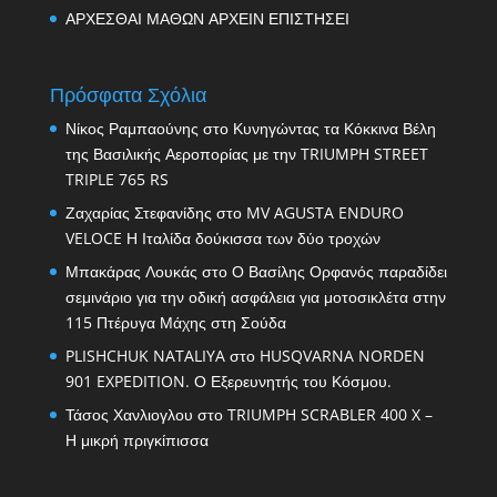
ΑΡΧΕΣΘΑΙ ΜΑΘΩΝ ΑΡΧΕΙΝ ΕΠΙΣΤΗΣΕΙ
Πρόσφατα Σχόλια
Νίκος Ραμπαούνης
στο
Κυνηγώντας τα Κόκκινα Βέλη
της Βασιλικής Αεροπορίας με την TRIUMPH STREET
TRIPLE 765 RS
Ζαχαρίας Στεφανίδης
στο
MV AGUSTA ENDURO
VELOCE Η Ιταλίδα δούκισσα των δύο τροχών
Μπακάρας Λουκάς
στο
Ο Βασίλης Ορφανός παραδίδει
σεμινάριο για την οδική ασφάλεια για μοτοσικλέτα στην
115 Πτέρυγα Μάχης στη Σούδα
PLISHCHUK NATALIYA
στο
HUSQVARNA NORDEN
901 EXPEDITION. Ο Εξερευνητής του Κόσμου.
Τάσος Χανλιογλου
στο
TRIUMPH SCRABLER 400 X –
Η μικρή πριγκίπισσα