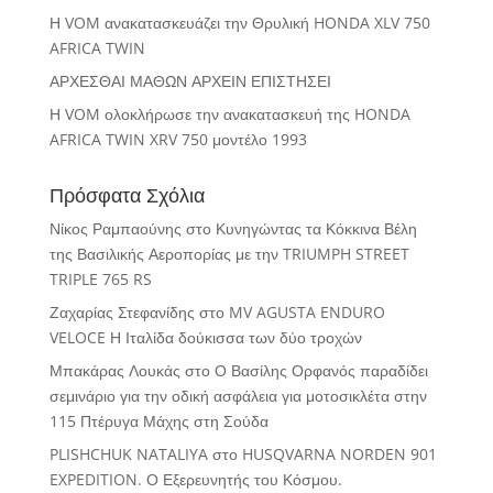
Η VOM ανακατασκευάζει την Θρυλική HONDA XLV 750
AFRICA TWIN
ΑΡΧΕΣΘΑΙ ΜΑΘΩΝ ΑΡΧΕΙΝ ΕΠΙΣΤΗΣΕΙ
Η VOM ολοκλήρωσε την ανακατασκευή της HONDA
AFRICA TWIN XRV 750 μοντέλο 1993
Πρόσφατα Σχόλια
Νίκος Ραμπαούνης
στο
Κυνηγώντας τα Κόκκινα Βέλη
της Βασιλικής Αεροπορίας με την TRIUMPH STREET
TRIPLE 765 RS
Ζαχαρίας Στεφανίδης
στο
MV AGUSTA ENDURO
VELOCE Η Ιταλίδα δούκισσα των δύο τροχών
Μπακάρας Λουκάς
στο
Ο Βασίλης Ορφανός παραδίδει
σεμινάριο για την οδική ασφάλεια για μοτοσικλέτα στην
115 Πτέρυγα Μάχης στη Σούδα
PLISHCHUK NATALIYA
στο
HUSQVARNA NORDEN 901
EXPEDITION. Ο Εξερευνητής του Κόσμου.