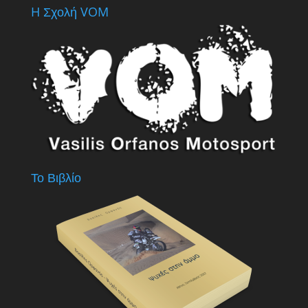
H Σχολή VOM
Το Βιβλίο