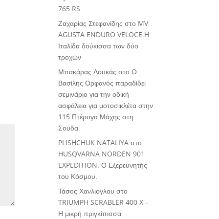
765 RS
Ζαχαρίας Στεφανίδης
στο
MV
AGUSTA ENDURO VELOCE Η
Ιταλίδα δούκισσα των δύο
τροχών
Μπακάρας Λουκάς
στο
Ο
Βασίλης Ορφανός παραδίδει
σεμινάριο για την οδική
ασφάλεια για μοτοσικλέτα στην
115 Πτέρυγα Μάχης στη
Σούδα
PLISHCHUK NATALIYA
στο
HUSQVARNA NORDEN 901
EXPEDITION. Ο Εξερευνητής
του Κόσμου.
Τάσος Χανλιογλου
στο
TRIUMPH SCRABLER 400 X –
Η μικρή πριγκίπισσα