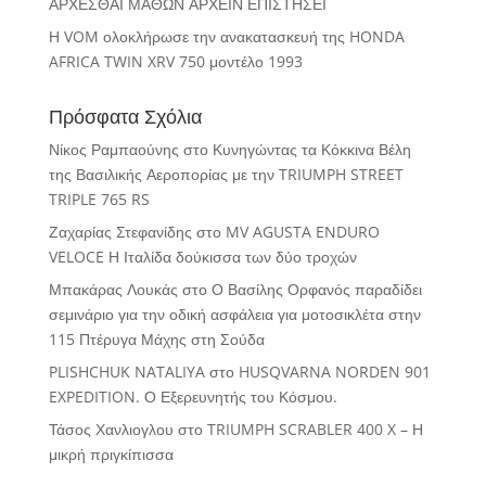
ΑΡΧΕΣΘΑΙ ΜΑΘΩΝ ΑΡΧΕΙΝ ΕΠΙΣΤΗΣΕΙ
Η VOM ολοκλήρωσε την ανακατασκευή της HONDA
AFRICA TWIN XRV 750 μοντέλο 1993
Πρόσφατα Σχόλια
Νίκος Ραμπαούνης
στο
Κυνηγώντας τα Κόκκινα Βέλη
της Βασιλικής Αεροπορίας με την TRIUMPH STREET
TRIPLE 765 RS
Ζαχαρίας Στεφανίδης
στο
MV AGUSTA ENDURO
VELOCE Η Ιταλίδα δούκισσα των δύο τροχών
Μπακάρας Λουκάς
στο
Ο Βασίλης Ορφανός παραδίδει
σεμινάριο για την οδική ασφάλεια για μοτοσικλέτα στην
115 Πτέρυγα Μάχης στη Σούδα
PLISHCHUK NATALIYA
στο
HUSQVARNA NORDEN 901
EXPEDITION. Ο Εξερευνητής του Κόσμου.
Τάσος Χανλιογλου
στο
TRIUMPH SCRABLER 400 X – Η
μικρή πριγκίπισσα