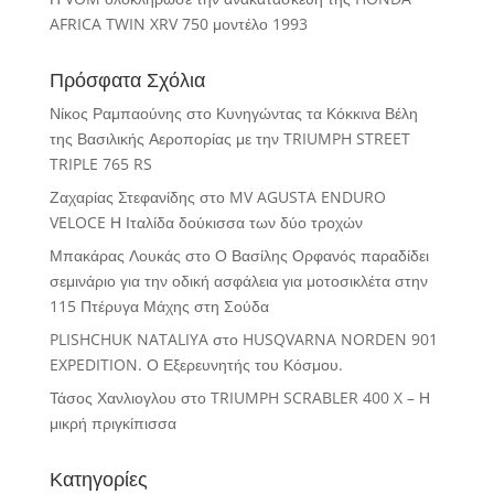
AFRICA TWIN XRV 750 μοντέλο 1993
Πρόσφατα Σχόλια
Νίκος Ραμπαούνης
στο
Κυνηγώντας τα Κόκκινα Βέλη
της Βασιλικής Αεροπορίας με την TRIUMPH STREET
TRIPLE 765 RS
Ζαχαρίας Στεφανίδης
στο
MV AGUSTA ENDURO
VELOCE Η Ιταλίδα δούκισσα των δύο τροχών
Μπακάρας Λουκάς
στο
Ο Βασίλης Ορφανός παραδίδει
σεμινάριο για την οδική ασφάλεια για μοτοσικλέτα στην
115 Πτέρυγα Μάχης στη Σούδα
PLISHCHUK NATALIYA
στο
HUSQVARNA NORDEN 901
EXPEDITION. Ο Εξερευνητής του Κόσμου.
Τάσος Χανλιογλου
στο
TRIUMPH SCRABLER 400 X – Η
μικρή πριγκίπισσα
Κατηγορίες