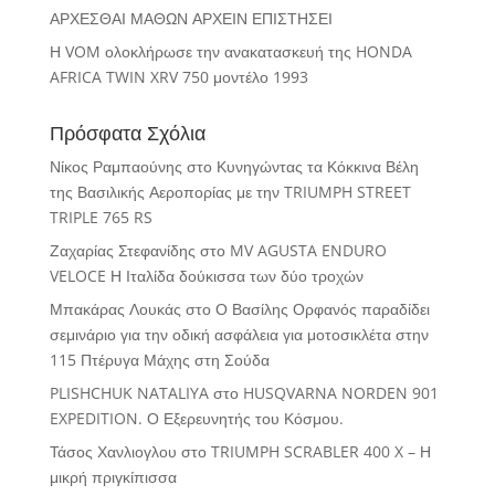
ΑΡΧΕΣΘΑΙ ΜΑΘΩΝ ΑΡΧΕΙΝ ΕΠΙΣΤΗΣΕΙ
Η VOM ολοκλήρωσε την ανακατασκευή της HONDA
AFRICA TWIN XRV 750 μοντέλο 1993
Πρόσφατα Σχόλια
Νίκος Ραμπαούνης
στο
Κυνηγώντας τα Κόκκινα Βέλη
της Βασιλικής Αεροπορίας με την TRIUMPH STREET
TRIPLE 765 RS
Ζαχαρίας Στεφανίδης
στο
MV AGUSTA ENDURO
VELOCE Η Ιταλίδα δούκισσα των δύο τροχών
Μπακάρας Λουκάς
στο
Ο Βασίλης Ορφανός παραδίδει
σεμινάριο για την οδική ασφάλεια για μοτοσικλέτα στην
115 Πτέρυγα Μάχης στη Σούδα
PLISHCHUK NATALIYA
στο
HUSQVARNA NORDEN 901
EXPEDITION. Ο Εξερευνητής του Κόσμου.
Τάσος Χανλιογλου
στο
TRIUMPH SCRABLER 400 X – Η
μικρή πριγκίπισσα