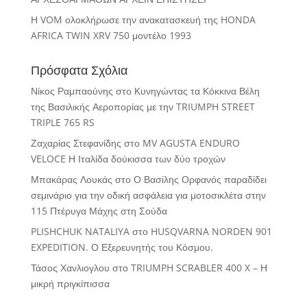
Η VOM ολοκλήρωσε την ανακατασκευή της HONDA
AFRICA TWIN XRV 750 μοντέλο 1993
Πρόσφατα Σχόλια
Νίκος Ραμπαούνης
στο
Κυνηγώντας τα Κόκκινα Βέλη
της Βασιλικής Αεροπορίας με την TRIUMPH STREET
TRIPLE 765 RS
Ζαχαρίας Στεφανίδης
στο
MV AGUSTA ENDURO
VELOCE Η Ιταλίδα δούκισσα των δύο τροχών
Μπακάρας Λουκάς
στο
Ο Βασίλης Ορφανός παραδίδει
σεμινάριο για την οδική ασφάλεια για μοτοσικλέτα στην
115 Πτέρυγα Μάχης στη Σούδα
PLISHCHUK NATALIYA
στο
HUSQVARNA NORDEN 901
EXPEDITION. Ο Εξερευνητής του Κόσμου.
Τάσος Χανλιογλου
στο
TRIUMPH SCRABLER 400 X – Η
μικρή πριγκίπισσα