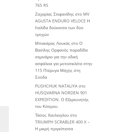
765 RS
Ζαχαρίας Στεφανίδης
στο
MV
AGUSTA ENDURO VELOCE Η
Ιταλίδα δούκισσα των δύο
τροχών
Μπακάρας Λουκάς
στο
Ο
Βασίλης Ορφανός παραδίδει
σεμινάριο για την οδική
ασφάλεια για μοτοσικλέτα στην
115 Πτέρυγα Μάχης στη
Σούδα
PLISHCHUK NATALIYA
στο
HUSQVARNA NORDEN 901
EXPEDITION. Ο Εξερευνητής
του Κόσμου.
Τάσος Χανλιογλου
στο
TRIUMPH SCRABLER 400 X –
Η μικρή πριγκίπισσα