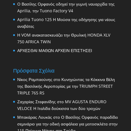
O Βασίλης Ορφανός οδηγεί την γυμνή ναυαρχίδα της
Aprilia, την Tuono Factory V4
Aprilia Tuono 125 Η Μούσα της οδήγησης για νέους
αναβάτες
Η VOM ανακατασκευάζει την Θρυλική HONDA XLV
750 AFRICA TWIN
ΑΡΧΕΣΘΑΙ ΜΑΘΩΝ ΑΡΧΕΙΝ ΕΠΙΣΤΗΣΕΙ
Πρόσφατα Σχόλια
Νίκος Ραμπαούνης
στο
Κυνηγώντας τα Κόκκινα Βέλη
της Βασιλικής Αεροπορίας με την TRIUMPH STREET
TRIPLE 765 RS
Ζαχαρίας Στεφανίδης
στο
MV AGUSTA ENDURO
VELOCE Η Ιταλίδα δούκισσα των δύο τροχών
Μπακάρας Λουκάς
στο
Ο Βασίλης Ορφανός παραδίδει
σεμινάριο για την οδική ασφάλεια για μοτοσικλέτα στην
115 Πτέρυγα Μάχης στη Σούδα