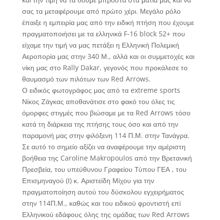
σας τα μεταφέρουμε από πρώτο χέρι. Μεγάλο ρόλο
έπαιξε η εμπειρία μας από την ειδική πτήση που έχουμε
πραγματοποιήσει με τα ελληνικά F-16 block 52+ που
είχαμε την τιμή να μας πετάξει η Ελληνική Πολεμική
Αεροπορία μας στην 340 Μ., αλλά και οι συμμετοχές και
νίκη μας στο Rally Dakar, γεγονός που προκάλεσε το
θαυμασμό των πιλότων των Red Arrows.
Ο ειδικός φωτογράφος μας από τα extreme sports
Νίκος Ζάγκας αποθανάτισε στο φακό του όλες τις
όμορφες στιγμές που βιώσαμε με τα Red Arrows τόσο
κατά τη διάρκεια της πτήσης τους όσο και από την
παραμονή μας στην φιλόξενη 114 Π.Μ. στην Τανάγρα.
Σε αυτό το σημείο αξίζει να αναφέρουμε την αμέριστη
βοήθεια της Caroline Makropoulos από την Βρετανική
Πρεσβεία, του υπεύθυνου Γραφείου Τύπου ΓΕΑ , του
Επισμηναγού (Ι) κ. Αριστείδη Μίχου για την
πραγματοποίηση αυτού του δύσκολου εγχειρήματος
στην 114Π.Μ., καθώς και του ειδικού φροντιστή επί
Ελληνικού εδάφους όλης της ομάδας των Red Arrows