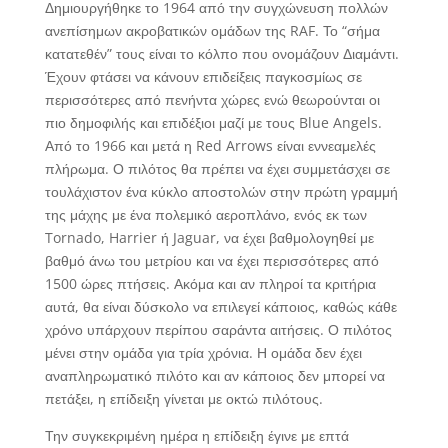
Δημιουργήθηκε το 1964 από την συγχώνευση πολλών
ανεπίσημων ακροβατικών ομάδων της RAF. Το “σήμα
κατατεθέν” τους είναι το κόλπο που ονομάζουν Διαμάντι.
Έχουν φτάσει να κάνουν επιδείξεις παγκοσμίως σε
περισσότερες από πενήντα χώρες ενώ θεωρούνται οι
πιο δημοφιλής και επιδέξιοι μαζί με τους Blue Angels.
Από το 1966 και μετά η Red Arrows είναι εννεαμελές
πλήρωμα. Ο πιλότος θα πρέπει να έχει συμμετάσχει σε
τουλάχιστον ένα κύκλο αποστολών στην πρώτη γραμμή
της μάχης με ένα πολεμικό αεροπλάνο, ενός εκ των
Tornado, Harrier ή Jaguar, να έχει βαθμολογηθεί με
βαθμό άνω του μετρίου και να έχει περισσότερες από
1500 ώρες πτήσεις. Ακόμα και αν πληροί τα κριτήρια
αυτά, θα είναι δύσκολο να επιλεγεί κάποιος, καθώς κάθε
χρόνο υπάρχουν περίπου σαράντα αιτήσεις. Ο πιλότος
μένει στην ομάδα για τρία χρόνια. Η ομάδα δεν έχει
αναπληρωματικό πιλότο και αν κάποιος δεν μπορεί να
πετάξει, η επίδειξη γίνεται με οκτώ πιλότους.
Την συγκεκριμένη ημέρα η επίδειξη έγινε με επτά