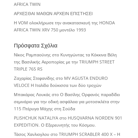
AFRICA TWIN
ΑΡΧΕΣΘΑΙ ΜΑΘΩΝ ΑΡΧΕΙΝ ΕΠΙΣΤΗΣΕΙ
Η VOM ολοκλήρωσε την ανακατασκευή της HONDA
AFRICA TWIN XRV 750 μοντέλο 1993
Πρόσφατα Σχόλια
Νίκος Ραμπαούνης
στο
Κυνηγώντας τα Κόκκινα Βέλη
της Βασιλικής Αεροπορίας με την TRIUMPH STREET
TRIPLE 765 RS
Ζαχαρίας Στεφανίδης
στο
MV AGUSTA ENDURO
VELOCE Η Ιταλίδα δούκισσα των δύο τροχών
Μπακάρας Λουκάς
στο
Ο Βασίλης Ορφανός παραδίδει
σεμινάριο για την οδική ασφάλεια για μοτοσικλέτα στην
115 Πτέρυγα Μάχης στη Σούδα
PLISHCHUK NATALIYA
στο
HUSQVARNA NORDEN 901
EXPEDITION. Ο Εξερευνητής του Κόσμου.
Τάσος Χανλιογλου
στο
TRIUMPH SCRABLER 400 X – Η