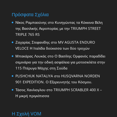
Πρόσφατα Σχόλια
Νίκος Ραμπαούνης
στο
Κυνηγώντας τα Κόκκινα Βέλη
της Βασιλικής Αεροπορίας με την TRIUMPH STREET
TRIPLE 765 RS
Ζαχαρίας Στεφανίδης
στο
MV AGUSTA ENDURO
VELOCE Η Ιταλίδα δούκισσα των δύο τροχών
Μπακάρας Λουκάς
στο
Ο Βασίλης Ορφανός παραδίδει
σεμινάριο για την οδική ασφάλεια για μοτοσικλέτα στην
115 Πτέρυγα Μάχης στη Σούδα
PLISHCHUK NATALIYA
στο
HUSQVARNA NORDEN
901 EXPEDITION. Ο Εξερευνητής του Κόσμου.
Τάσος Χανλιογλου
στο
TRIUMPH SCRABLER 400 X –
Η μικρή πριγκίπισσα
H Σχολή VOM