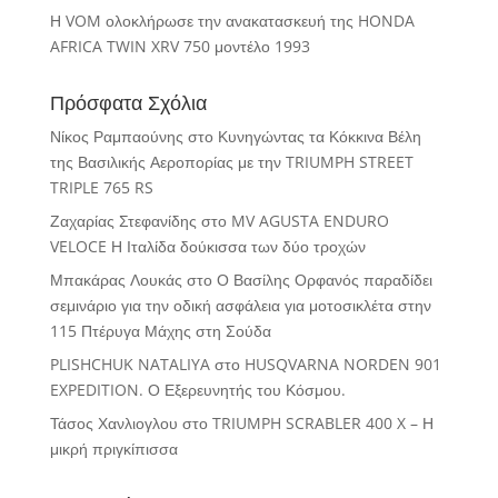
Η VOM ολοκλήρωσε την ανακατασκευή της HONDA
AFRICA TWIN XRV 750 μοντέλο 1993
Πρόσφατα Σχόλια
Νίκος Ραμπαούνης
στο
Κυνηγώντας τα Κόκκινα Βέλη
της Βασιλικής Αεροπορίας με την TRIUMPH STREET
TRIPLE 765 RS
Ζαχαρίας Στεφανίδης
στο
MV AGUSTA ENDURO
VELOCE Η Ιταλίδα δούκισσα των δύο τροχών
Μπακάρας Λουκάς
στο
Ο Βασίλης Ορφανός παραδίδει
σεμινάριο για την οδική ασφάλεια για μοτοσικλέτα στην
115 Πτέρυγα Μάχης στη Σούδα
PLISHCHUK NATALIYA
στο
HUSQVARNA NORDEN 901
EXPEDITION. Ο Εξερευνητής του Κόσμου.
Τάσος Χανλιογλου
στο
TRIUMPH SCRABLER 400 X – Η
μικρή πριγκίπισσα