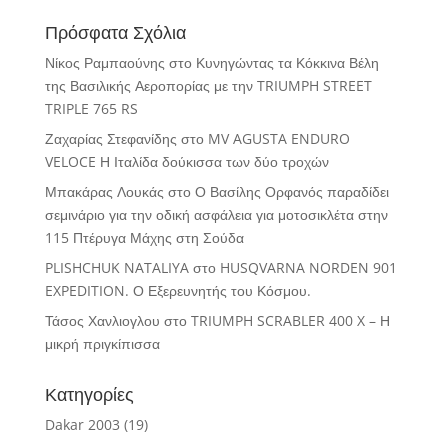
Πρόσφατα Σχόλια
Νίκος Ραμπαούνης
στο
Κυνηγώντας τα Κόκκινα Βέλη
της Βασιλικής Αεροπορίας με την TRIUMPH STREET
TRIPLE 765 RS
Ζαχαρίας Στεφανίδης
στο
MV AGUSTA ENDURO
VELOCE Η Ιταλίδα δούκισσα των δύο τροχών
Μπακάρας Λουκάς
στο
Ο Βασίλης Ορφανός παραδίδει
σεμινάριο για την οδική ασφάλεια για μοτοσικλέτα στην
115 Πτέρυγα Μάχης στη Σούδα
PLISHCHUK NATALIYA
στο
HUSQVARNA NORDEN 901
EXPEDITION. Ο Εξερευνητής του Κόσμου.
Τάσος Χανλιογλου
στο
TRIUMPH SCRABLER 400 X – Η
μικρή πριγκίπισσα
Κατηγορίες
Dakar 2003
(19)