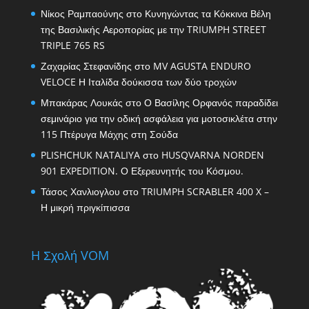
Νίκος Ραμπαούνης
στο
Κυνηγώντας τα Κόκκινα Βέλη
της Βασιλικής Αεροπορίας με την TRIUMPH STREET
TRIPLE 765 RS
Ζαχαρίας Στεφανίδης
στο
MV AGUSTA ENDURO
VELOCE Η Ιταλίδα δούκισσα των δύο τροχών
Μπακάρας Λουκάς
στο
Ο Βασίλης Ορφανός παραδίδει
σεμινάριο για την οδική ασφάλεια για μοτοσικλέτα στην
115 Πτέρυγα Μάχης στη Σούδα
PLISHCHUK NATALIYA
στο
HUSQVARNA NORDEN
901 EXPEDITION. Ο Εξερευνητής του Κόσμου.
Τάσος Χανλιογλου
στο
TRIUMPH SCRABLER 400 X –
Η μικρή πριγκίπισσα
H Σχολή VOM