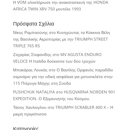
Η VOM ολοκλήρωσε την ανακατασκευή της HONDA
AFRICA TWIN XRV 750 μοντέλο 1993
Πρόσφατα Σχόλια
Νίκος Ραμπαούνης
στο
Κυνηγώντας τα Κόκκινα Βέλη
της Βασιλικής Αεροπορίας με την TRIUMPH STREET
TRIPLE 765 RS
Ζαχαρίας Στεφανίδης
στο
MV AGUSTA ENDURO
VELOCE Η Ιταλίδα δούκισσα των δύο τροχών
Μπακάρας Λουκάς
στο
Ο Βασίλης Ορφανός παραδίδει
σεμινάριο για την οδική ασφάλεια για μοτοσικλέτα στην
115 Πτέρυγα Μάχης στη Σούδα
PLISHCHUK NATALIYA
στο
HUSQVARNA NORDEN 901
EXPEDITION. Ο Εξερευνητής του Κόσμου.
Τάσος Χανλιογλου
στο
TRIUMPH SCRABLER 400 X – Η
μικρή πριγκίπισσα
Κατηγορίες