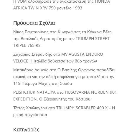
Η VOM ολοκλήρωσε την ανακατασκευή της HONDA
AFRICA TWIN XRV 750 μοντέλο 1993
Πρόσφατα Σχόλια
Νίκος Ραμπαούνης
στο
Κυνηγώντας τα Κόκκινα Βέλη
της Βασιλικής Αεροπορίας με την TRIUMPH STREET
TRIPLE 765 RS
Ζαχαρίας Στεφανίδης
στο
MV AGUSTA ENDURO
VELOCE Η Ιταλίδα δούκισσα των δύο τροχών
Μπακάρας Λουκάς
στο
Ο Βασίλης Ορφανός παραδίδει
σεμινάριο για την οδική ασφάλεια για μοτοσικλέτα στην
115 Πτέρυγα Μάχης στη Σούδα
PLISHCHUK NATALIYA
στο
HUSQVARNA NORDEN 901
EXPEDITION. Ο Εξερευνητής του Κόσμου.
Τάσος Χανλιογλου
στο
TRIUMPH SCRABLER 400 X – Η
μικρή πριγκίπισσα
Κατηγορίες