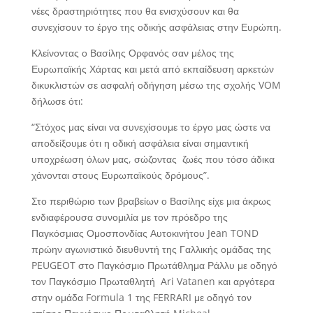
νέες δραστηριότητες που θα ενισχύσουν και θα
συνεχίσουν το έργο της οδικής ασφάλειας στην Ευρώπη.
Κλείνοντας ο Βασίλης Ορφανός σαν μέλος της
Ευρωπαϊκής Χάρτας και μετά από εκπαίδευση αρκετών
δικυκλιστών σε ασφαλή οδήγηση μέσω της σχολής VOM
δήλωσε ότι:
“Στόχος μας είναι να συνεχίσουμε το έργο μας ώστε να
αποδείξουμε ότι η οδική ασφάλεια είναι σημαντική
υποχρέωση όλων μας, σώζοντας ζωές που τόσο άδικα
χάνονται στους Ευρωπαϊκούς δρόμους”.
Στο περιθώριο των βραβείων ο Βασίλης είχε μια άκρως
ενδιαφέρουσα συνομιλία με τον πρόεδρο της
Παγκόσμιας Ομοσπονδίας Αυτοκινήτου Jean TOND
πρώην αγωνιστικό διευθυντή της Γαλλικής ομάδας της
PEUGEOT στο Παγκόσμιο Πρωτάθλημα Ράλλυ με οδηγό
τον Παγκόσμιο Πρωταθλητή Ari Vatanen και αργότερα
στην ομάδα Formula 1 της FERRARI με οδηγό τον